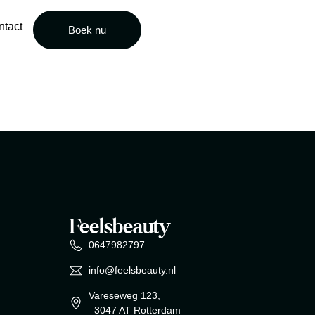
ntact
Boek nu
Feelsbeauty
0647982797
info@feelsbeauty.nl
Vareseweg 123,
3047 AT Rotterdam